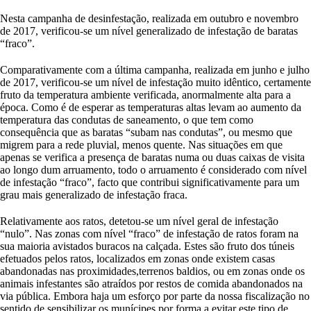
Nesta campanha de desinfestação, realizada em outubro e novembro
de 2017, verificou-se um nível generalizado de infestação de baratas
“fraco”.
Comparativamente com a última campanha, realizada em junho e julho
de 2017, verificou-se um nível de infestação muito idêntico, certamente
fruto da temperatura ambiente verificada, anormalmente alta para a
época. Como é de esperar as temperaturas altas levam ao aumento da
temperatura das condutas de saneamento, o que tem como
consequência que as baratas “subam nas condutas”, ou mesmo que
migrem para a rede pluvial, menos quente. Nas situações em que
apenas se verifica a presença de baratas numa ou duas caixas de visita
ao longo dum arruamento, todo o arruamento é considerado com nível
de infestação “fraco”, facto que contribui significativamente para um
grau mais generalizado de infestação fraca.
Relativamente aos ratos, detetou-se um nível geral de infestação
“nulo”. Nas zonas com nível “fraco” de infestação de ratos foram na
sua maioria avistados buracos na calçada. Estes são fruto dos túneis
efetuados pelos ratos, localizados em zonas onde existem casas
abandonadas nas proximidades,terrenos baldios, ou em zonas onde os
animais infestantes são atraídos por restos de comida abandonados na
via pública. Embora haja um esforço por parte da nossa fiscalização no
sentido de sensibilizar os munícipes por forma a evitar este tipo de