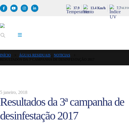
37.9
13.4 Km/h
7.7
ALTO
INÍCIO
ÁGUAS RESIDUAIS
,
NOTICIAS
RESULTADOS DA 3ª CAMPANHA DE DESINFESTAÇÃO 2017
5 janeiro, 2018
Resultados da 3ª campanha de
desinfestação 2017