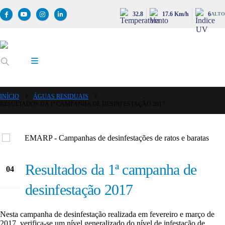
32.8
17.6 Km/h
6
ALTO
INÍCIO
ÁGUAS RESIDUAIS
RESULTADOS DA 1ª CAMPANHA DE DESINFESTAÇÃO 2017
Resultados da 1ª campanha de
04
Abr
desinfestação 2017
Nesta campanha de desinfestação realizada em fevereiro e março de
2017, verifica-se um nível generalizado do nível de infestação de