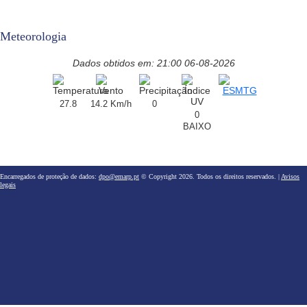
Meteorologia
Dados obtidos em: 21:00 06-08-2026
27.8
14.2 Km/h
0
0
BAIXO
Encarregados de proteção de dados:
dpo@emarp.pt
© Copyright 2026. Todos os direitos reservados. |
Avisos
legais