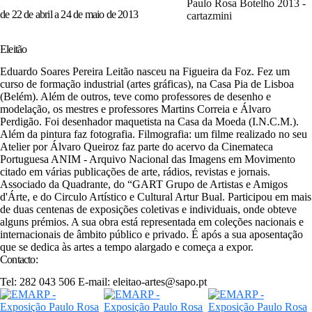
de 22 de abril a 24 de maio de 2013
Eleitão
Eduardo Soares Pereira Leitão nasceu na Figueira da Foz. Fez um
curso de formação industrial (artes gráficas), na Casa Pia de Lisboa
(Belém). Além de outros, teve como professores de desenho e
modelação, os mestres e professores
Martins Correia e Álvaro
Perdigão. Foi desenhador maquetista na Casa da Moeda (I.N.C.M.).
Além da pintura faz fotografia. Filmografia: um filme realizado no seu
Atelier por Álvaro Queiroz faz parte do acervo da Cinemateca
Portuguesa ANIM - Arquivo Nacional das Imagens em Movimento
citado em várias publicações de arte, rádios, revistas e jornais.
Associado da Quadrante, do “GART Grupo de Artistas e Amigos
d'Árte, e do Circulo Artístico e Cultural Artur Bual. Participou em mais
de duas centenas de exposições coletivas e individuais, onde obteve
alguns prémios. A sua obra está representada em coleções nacionais e
internacionais de âmbito público e privado. É após a sua aposentação
que se dedica às artes a tempo alargado e começa a expor.
Contacto:
Tel: 282 043 506 E-mail: eleitao-artes@sapo.pt