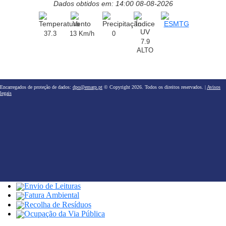
Dados obtidos em: 14:00 08-08-2026
37.3
13 Km/h
0
7.9
ALTO
Encarregados de proteção de dados:
dpo@emarp.pt
© Copyright 2026. Todos os direitos reservados. |
Avisos
legais
Envio de Leituras
Fatura Ambiental
Recolha de Resíduos
Ocupação da Via Pública