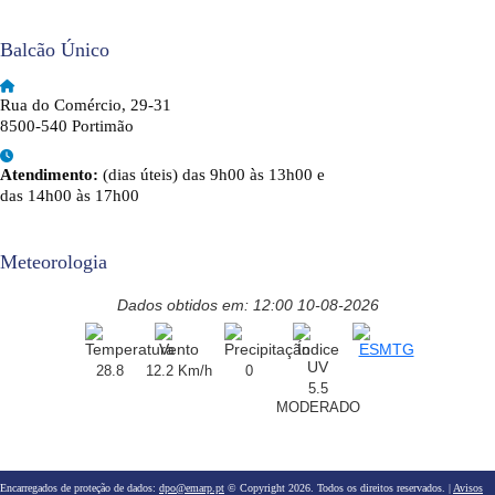
Balcão Único
Rua do Comércio, 29-31
8500-540 Portimão
Atendimento:
(dias úteis) das 9h00 às 13h00 e
das 14h00 às 17h00
Meteorologia
Dados obtidos em: 12:00 10-08-2026
28.8
12.2 Km/h
0
5.5
MODERADO
Encarregados de proteção de dados:
dpo@emarp.pt
© Copyright 2026. Todos os direitos reservados. |
Avisos