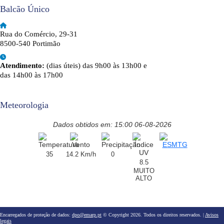
Balcão Único
Rua do Comércio, 29-31
8500-540 Portimão
Atendimento:
(dias úteis) das 9h00 às 13h00 e
das 14h00 às 17h00
Meteorologia
Dados obtidos em: 15:00 06-08-2026
35
14.2 Km/h
0
8.5
MUITO
ALTO
Encarregados de proteção de dados:
dpo@emarp.pt
© Copyright 2026. Todos os direitos reservados. |
Avisos
legais