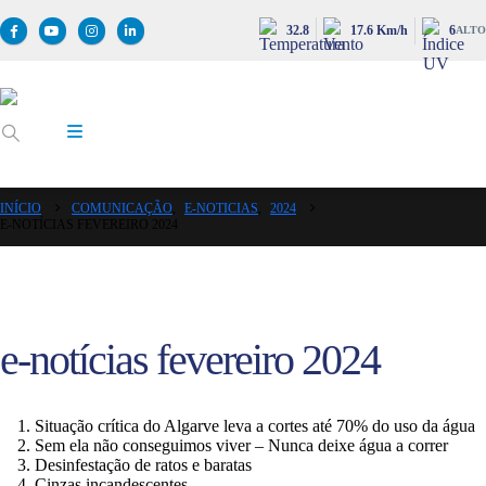
32.8
17.6 Km/h
6
ALTO
INÍCIO
COMUNICAÇÃO
,
E-NOTICIAS
,
2024
E-NOTÍCIAS FEVEREIRO 2024
e-notícias fevereiro 2024
Situação crítica do Algarve leva a cortes até 70% do uso da água
Sem ela não conseguimos viver – Nunca deixe água a correr
Desinfestação de ratos e baratas
Cinzas incandescentes