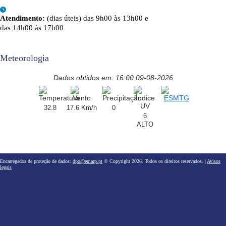
Atendimento:
(dias úteis) das 9h00 às 13h00 e
das 14h00 às 17h00
Meteorologia
Dados obtidos em: 16:00 09-08-2026
32.8
17.6 Km/h
0
6
ALTO
Encarregados de proteção de dados:
dpo@emarp.pt
© Copyright 2026. Todos os direitos reservados. |
Avisos
legais