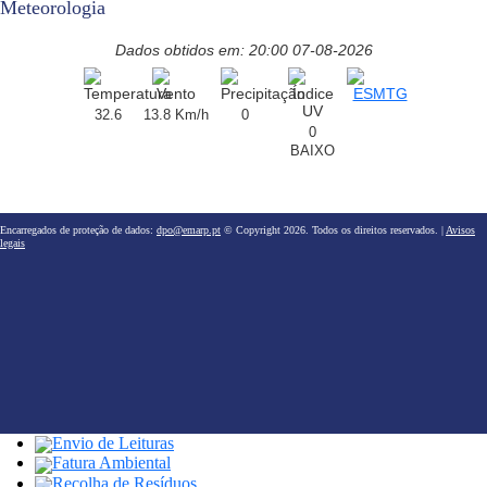
Meteorologia
Dados obtidos em: 20:00 07-08-2026
32.6
13.8 Km/h
0
0
BAIXO
Encarregados de proteção de dados:
dpo@emarp.pt
© Copyright 2026. Todos os direitos reservados. |
Avisos
legais
Envio de Leituras
Fatura Ambiental
Recolha de Resíduos