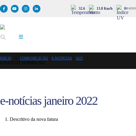
32.6
13.8 Km/h
0
BAIXO
INÍCIO
COMUNICAÇÃO
,
E-NOTICIAS
,
2022
E-NOTÍCIAS JANEIRO 2022
e-notícias janeiro 2022
Descritivo da nova fatura