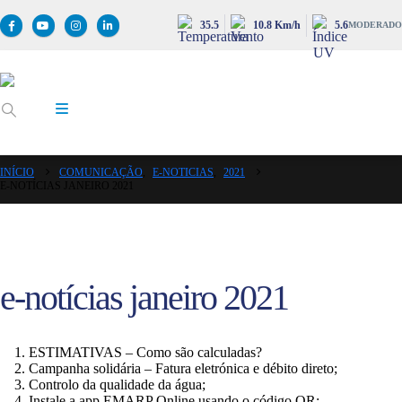
35.5
10.8 Km/h
5.6
MODERADO
INÍCIO
COMUNICAÇÃO
,
E-NOTICIAS
,
2021
E-NOTÍCIAS JANEIRO 2021
e-notícias janeiro 2021
ESTIMATIVAS – Como são calculadas?
Campanha solidária – Fatura eletrónica e débito direto;
Controlo da qualidade da água;
Instale a app EMARP Online usando o código QR;