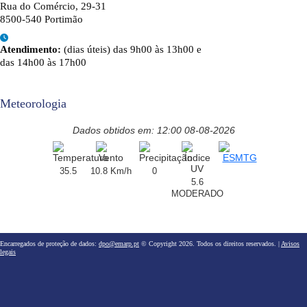
Rua do Comércio, 29-31
8500-540 Portimão
Atendimento:
(dias úteis) das 9h00 às 13h00 e
das 14h00 às 17h00
Meteorologia
Dados obtidos em: 12:00 08-08-2026
35.5
10.8 Km/h
0
5.6
MODERADO
Encarregados de proteção de dados:
dpo@emarp.pt
© Copyright 2026. Todos os direitos reservados. |
Avisos
legais