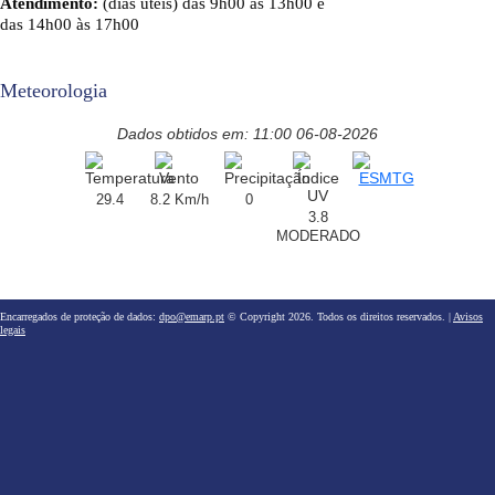
Atendimento:
(dias úteis) das 9h00 às 13h00 e
das 14h00 às 17h00
Meteorologia
Dados obtidos em: 11:00 06-08-2026
29.4
8.2 Km/h
0
3.8
MODERADO
Encarregados de proteção de dados:
dpo@emarp.pt
© Copyright 2026. Todos os direitos reservados. |
Avisos
legais