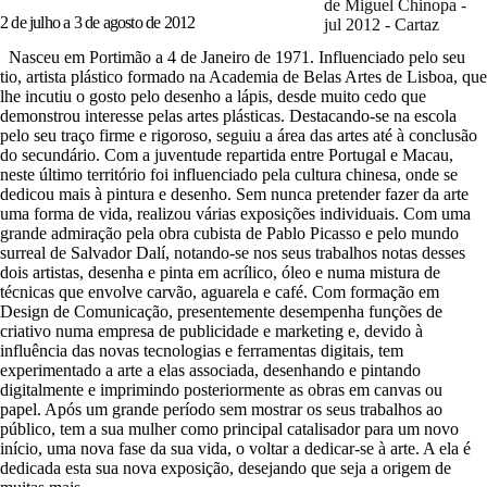
2 de julho a 3 de agosto de 2012
Nasceu em Portimão a 4 de Janeiro de 1971. Influenciado pelo seu
tio, artista plástico formado na Academia de Belas Artes de Lisboa, que
lhe incutiu o gosto pelo desenho a lápis, desde muito cedo que
demonstrou interesse pelas artes plásticas. Destacando-se na escola
pelo seu traço firme e rigoroso, seguiu a área das artes até à conclusão
do secundário. Com a juventude repartida entre Portugal e Macau,
neste último território foi influenciado pela cultura chinesa, onde se
dedicou mais à pintura e desenho. Sem nunca pretender fazer da arte
uma forma de vida, realizou várias exposições individuais. Com uma
grande admiração pela obra cubista de Pablo Picasso e
pelo mundo
surreal de Salvador Dalí, notando-se nos seus trabalhos notas desses
dois artistas, desenha e pinta em acrílico, óleo e numa mistura de
técnicas que envolve carvão, aguarela e café. Com formação em
Design de Comunicação, presentemente desempenha funções de
criativo numa empresa de publicidade e marketing e, devido à
influência das novas tecnologias e ferramentas digitais, tem
experimentado a arte a elas associada, desenhando e pintando
digitalmente e imprimindo posteriormente as obras em canvas ou
papel. Após um grande período sem mostrar os seus trabalhos ao
público, tem a sua mulher como principal catalisador para um novo
início, uma nova fase da sua vida, o voltar a dedicar-se à arte. A ela é
dedicada esta sua nova exposição, desejando que seja a origem de