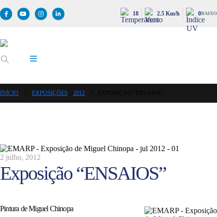
18
2.5 Km/h
0
BAIXO
INÍCIO
EXPOSIÇÕES
,
2012
EXPOSIÇÃO “ENSAIOS”
2 julho, 2012
Exposição “ENSAIOS”
Pintura de Miguel Chinopa