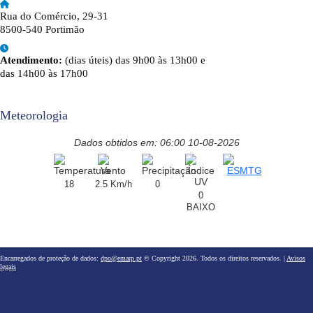
Rua do Comércio, 29-31
8500-540 Portimão
Atendimento:
(dias úteis) das 9h00 às 13h00 e
das 14h00 às 17h00
Meteorologia
Dados obtidos em: 06:00 10-08-2026
18
2.5 Km/h
0
0
BAIXO
Encarregados de proteção de dados:
dpo@emarp.pt
© Copyright 2026. Todos os direitos reservados. |
Avisos
legais